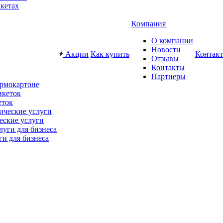
акетах
Компания
О компании
Новости
Акции
Как купить
Контак
Отзывы
Контакты
Партнеры
ермокартоне
еток
еские услуги
ги для бизнеса