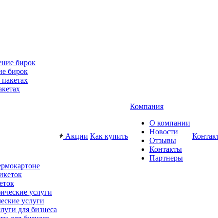
ие бирок
акетах
Компания
О компании
Новости
Акции
Как купить
Контак
Отзывы
Контакты
Партнеры
ермокартоне
еток
еские услуги