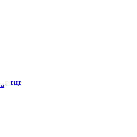
+ ЕЩЕ
ты