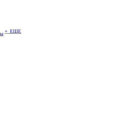
+ ЕЩЕ
ты