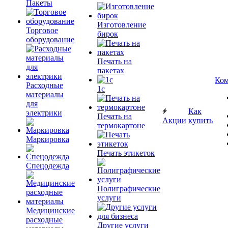
Пакеты
Изготовление
Торговое
бирок
оборудование
Печать на
пакетах
Ком
Расходные
1c
материалы
для
Как
электрики
Печать на
Акции
купить
термокартоне
Маркировка
Печать этикеток
Спецодежда
Полиграфические
услуги
Медицинские
расходные
Другие услуги