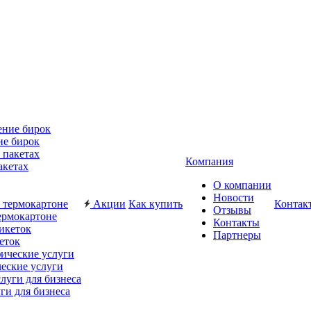
ие бирок
Компания
акетах
О компании
Новости
Акции
Как купить
Контак
Отзывы
ермокартоне
Контакты
Партнеры
еток
еские услуги
ги для бизнеса