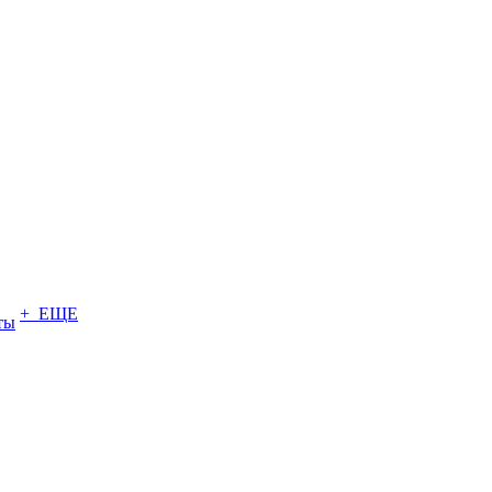
+ ЕЩЕ
ты