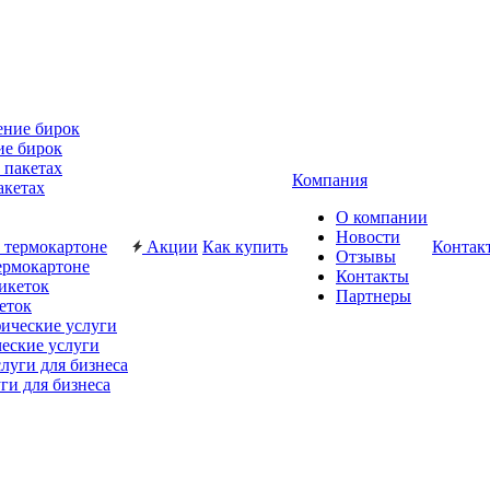
ие бирок
Компания
акетах
О компании
Новости
Акции
Как купить
Контак
Отзывы
ермокартоне
Контакты
Партнеры
еток
еские услуги
ги для бизнеса