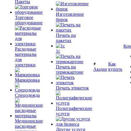
Пакеты
Изготовление
Торговое
бирок
оборудование
Печать на
пакетах
Ком
Расходные
1c
материалы
для
Как
электрики
Печать на
Акции
купить
термокартоне
Маркировка
Печать этикеток
Спецодежда
Полиграфические
услуги
Медицинские
расходные
Другие услуги