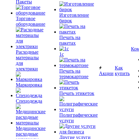
Пакеты
Изготовление
Торговое
бирок
оборудование
Печать на
пакетах
Ком
Расходные
1c
материалы
для
Как
электрики
Печать на
Акции
купить
термокартоне
Маркировка
Печать этикеток
Спецодежда
Полиграфические
услуги
Медицинские
расходные
Другие услуги