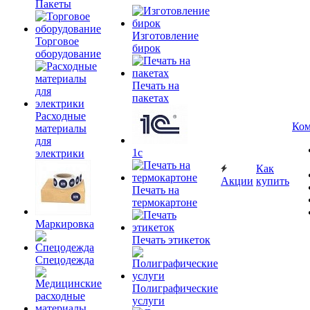
Пакеты
Изготовление
Торговое
бирок
оборудование
Печать на
пакетах
Расходные
Ком
материалы
для
1c
электрики
Как
Акции
купить
Печать на
термокартоне
Маркировка
Печать этикеток
Спецодежда
Полиграфические
услуги