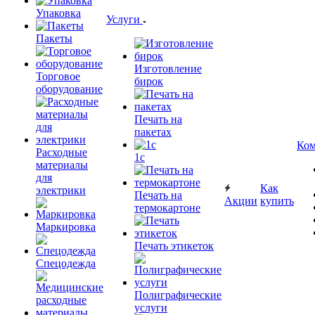
Упаковка
Услуги
Пакеты
Изготовление
Торговое
бирок
оборудование
Печать на
пакетах
Ком
Расходные
1c
материалы
для
Как
электрики
Печать на
Акции
купить
термокартоне
Маркировка
Печать этикеток
Спецодежда
Полиграфические
услуги