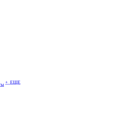
+ ЕЩЕ
ты