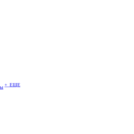
+ ЕЩЕ
ты