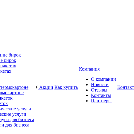
е бирок
Компания
акетах
О компании
Новости
Акции
Как купить
Контак
Отзывы
ермокартоне
Контакты
Партнеры
еток
еские услуги
ги для бизнеса