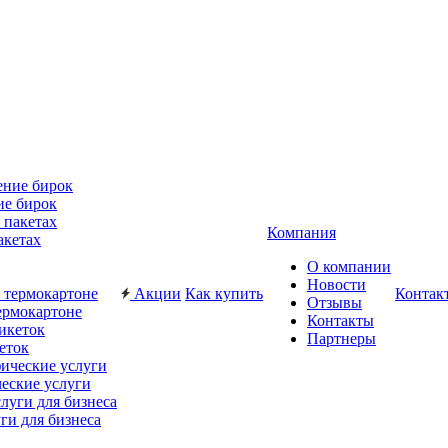
ие бирок
Компания
акетах
О компании
Новости
Акции
Как купить
Контак
Отзывы
ермокартоне
Контакты
Партнеры
еток
еские услуги
ги для бизнеса