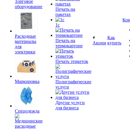
Торговое
оборудование
Печать на
пакетах
Ком
1c
Расходные
Как
Печать на
материалы
Акции
купить
термокартоне
для
электрики
Печать этикеток
Маркировка
Полиграфические
услуги
Другие услуги
для бизнеса
Спецодежда