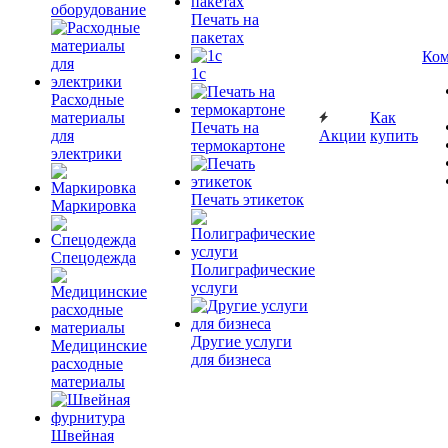
оборудование
Печать на
пакетах
Ком
1c
Расходные
материалы
Как
Печать на
для
Акции
купить
термокартоне
электрики
Печать этикеток
Маркировка
Спецодежда
Полиграфические
услуги
Другие услуги
Медицинские
для бизнеса
расходные
материалы
Швейная