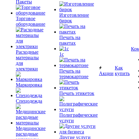
Пакеты
Изготовление
Торговое
бирок
оборудование
Печать на
пакетах
Ком
Расходные
1c
материалы
для
Как
электрики
Печать на
Акции
купить
термокартоне
Маркировка
Печать этикеток
Спецодежда
Полиграфические
услуги
Медицинские
расходные
Другие услуги