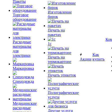
Пакеты
Изготовление
Торговое
бирок
оборудование
Печать на
пакетах
Ком
Расходные
1c
материалы
для
Как
электрики
Печать на
Акции
купить
термокартоне
Маркировка
Печать этикеток
Спецодежда
Полиграфические
услуги
Медицинские
расходные
Другие услуги