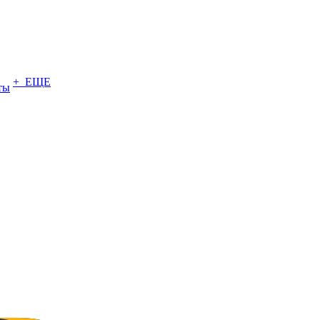
+ ЕЩЕ
ты