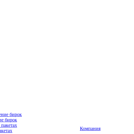
ие бирок
Компания
акетах