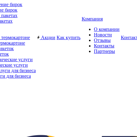
ие бирок
Компания
акетах
О компании
Новости
Акции
Как купить
Контак
Отзывы
ермокартоне
Контакты
Партнеры
еток
еские услуги
ги для бизнеса