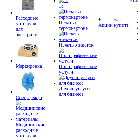
Ком
1c
Расходные
Как
Печать на
материалы
Акции
купить
термокартоне
для
электрики
Печать этикеток
Маркировка
Полиграфические
услуги
Другие услуги
для бизнеса
Спецодежда
Медицинские
расходные
материалы