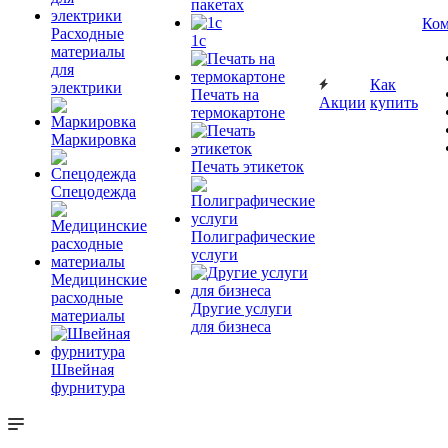
пакетах
Ком
Расходные
1c
материалы
для
Как
электрики
Печать на
Акции
купить
термокартоне
Маркировка
Печать этикеток
Спецодежда
Полиграфические
услуги
Медицинские
расходные
Другие услуги
материалы
для бизнеса
Швейная
фурнитура