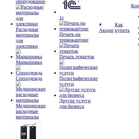
оборудование
Ком
1c
Как
Расходные
Акции
купить
Печать на
материалы
термокартоне
для
электрики
Печать этикеток
Маркировка
Спецодежда
Полиграфические
услуги
Другие услуги
Медицинские
для бизнеса
расходные
материалы