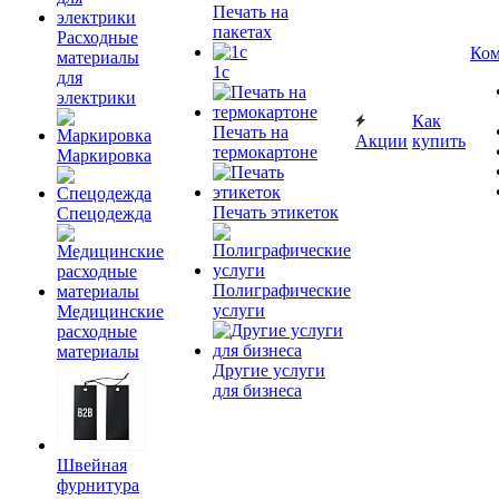
Печать на
пакетах
Расходные
Ком
материалы
1c
для
электрики
Как
Печать на
Акции
купить
термокартоне
Маркировка
Печать этикеток
Спецодежда
Полиграфические
услуги
Медицинские
расходные
материалы
Другие услуги
для бизнеса
Швейная
фурнитура