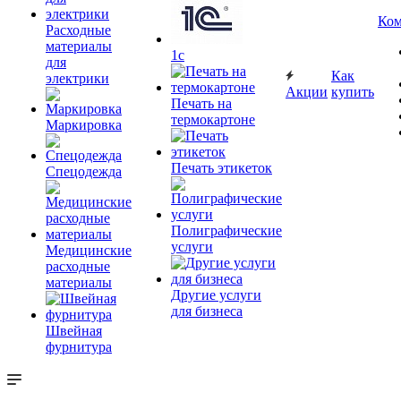
Ком
Расходные
материалы
1c
для
Как
электрики
Акции
купить
Печать на
термокартоне
Маркировка
Печать этикеток
Спецодежда
Полиграфические
услуги
Медицинские
расходные
материалы
Другие услуги
для бизнеса
Швейная
фурнитура