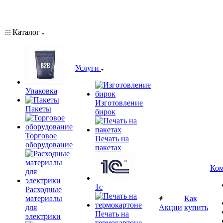
Каталог
Услуги
Упаковка
Изготовление
Пакеты
бирок
Торговое
Печать на
оборудование
пакетах
Ком
1c
Расходные
материалы
Как
для
Акции
купить
Печать на
электрики
термокартоне