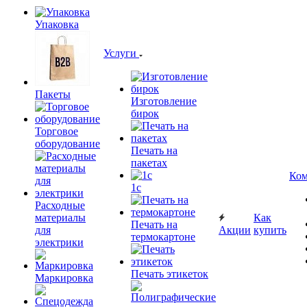
Упаковка
Услуги
Пакеты
Изготовление
бирок
Торговое
оборудование
Печать на
пакетах
Ком
1c
Расходные
материалы
Как
Печать на
для
Акции
купить
термокартоне
электрики
Печать этикеток
Маркировка