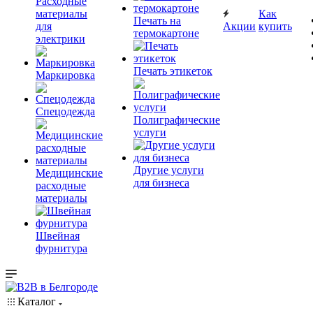
Расходные
материалы
Как
Печать на
для
Акции
купить
термокартоне
электрики
Печать этикеток
Маркировка
Спецодежда
Полиграфические
услуги
Другие услуги
Медицинские
для бизнеса
расходные
материалы
Швейная
фурнитура
Каталог