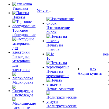
Упаковка
Услуги
Пакеты
Изготовление
Торговое
бирок
оборудование
Печать на
пакетах
Ком
Расходные
1c
материалы
для
Как
электрики
Печать на
Акции
купить
термокартоне
Маркировка
Печать этикеток
Спецодежда
Полиграфические