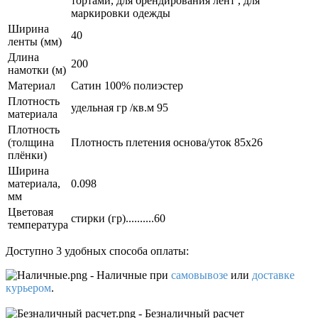
тортами, для брендирования лент , для
маркировки одежды
Ширина
40
ленты (мм)
Длина
200
намотки (м)
Материал
Сатин 100% полиэстер
Плотность
удельная гр /кв.м 95
материала
Плотность
(толщина
Плотность плетения основа/уток 85х26
плёнки)
Ширина
материала,
0.098
мм
Цветовая
стирки (гр)..........60
температура
Доступно 3 удобных способа оплаты:
- Наличные
при
самовывозе
или
доставке
курьером
.
- Безналичный расчет