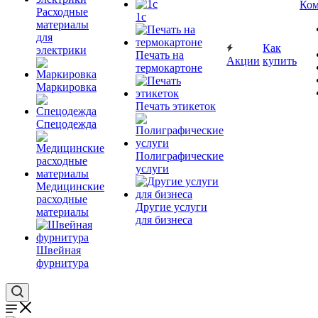
Ком
Расходные
1c
материалы
для
Как
электрики
Печать на
Акции
купить
термокартоне
Маркировка
Печать этикеток
Спецодежда
Полиграфические
услуги
Медицинские
расходные
Другие услуги
материалы
для бизнеса
Швейная
фурнитура