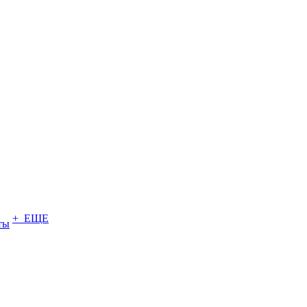
+ ЕЩЕ
ты