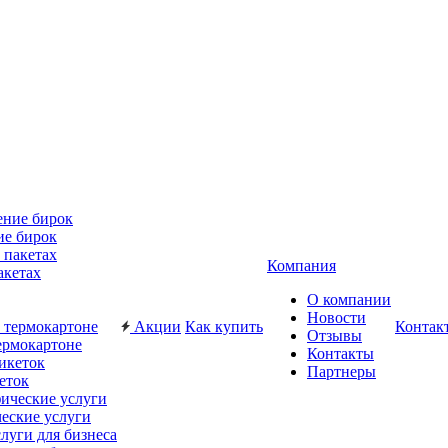
ие бирок
Компания
акетах
О компании
Новости
Акции
Как купить
Контак
Отзывы
ермокартоне
Контакты
Партнеры
еток
еские услуги