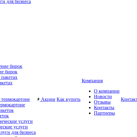
ги для бизнеса
ие бирок
Компания
акетах
О компании
Новости
Акции
Как купить
Контак
Отзывы
ермокартоне
Контакты
Партнеры
еток
еские услуги