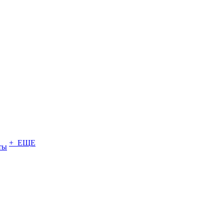
+ ЕЩЕ
ты