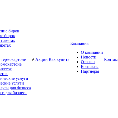
ие бирок
Компания
акетах
О компании
Новости
Акции
Как купить
Контак
Отзывы
ермокартоне
Контакты
Партнеры
еток
еские услуги
ги для бизнеса