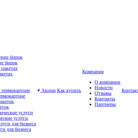
ие бирок
Компания
акетах
О компании
Новости
Акции
Как купить
Контак
Отзывы
ермокартоне
Контакты
Партнеры
еток
еские услуги
ги для бизнеса