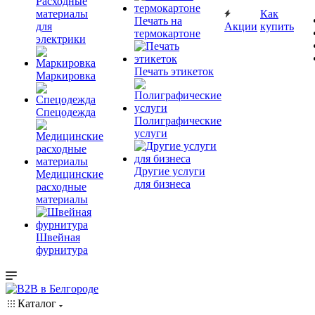
Расходные
материалы
Как
Печать на
для
Акции
купить
термокартоне
электрики
Печать этикеток
Маркировка
Спецодежда
Полиграфические
услуги
Другие услуги
Медицинские
для бизнеса
расходные
материалы
Швейная
фурнитура
Каталог