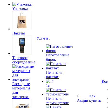
Упаковка
Пакеты
Услуги
Изготовление
Торговое
бирок
оборудование
Печать на
пакетах
Ком
Расходные
1c
материалы
для
Как
электрики
Печать на
Акции
купить
термокартоне